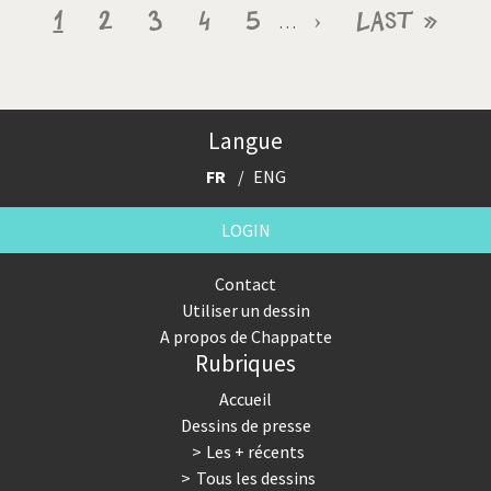
Pagination
Page
1
Page
2
Page
3
Page
4
Page
5
Page
›
Dernière
Last »
…
courante
suivante
page
Langue
FR
ENG
LOGIN
Contact
Utiliser un dessin
A propos de Chappatte
Rubriques
Accueil
Dessins de presse
Les + récents
Tous les dessins