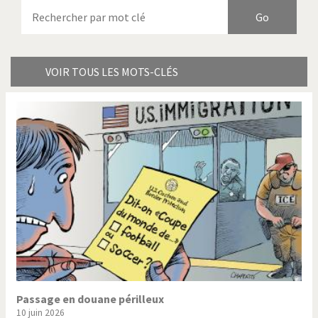
Armes à domicile
Bienvenue en Italie
Birmanie
Brexitland
Bye Biden!
Catholique ou pas très?
VOIR TOUS LES MOTS-CLÉS
Chère énergie!
Crise grecque
Cybermonde
Du printemps arabe à
l'hiver
Election présidentielle US
Guerre en Syrie
Hopp Deutschland
Israël - Palestine
L'Amérique et les armes
L'Iran tremble
La Chine et nous
La Corée du Nord: guerre ou
paix?
Passage en douane périlleux
10 juin 2026