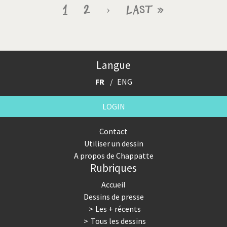
Pagination
Page
1
Page
2
Page
›
Dernière
Last »
courante
suivante
page
Langue
FR
ENG
LOGIN
Contact
Utiliser un dessin
A propos de Chappatte
Rubriques
Accueil
Dessins de presse
Les + récents
Tous les dessins