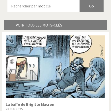
Armes à domicile
Bienvenue en Italie
Birmanie
Brexitland
Bye Biden!
Catholique ou pas très?
VOIR TOUS LES MOTS-CLÉS
Chère énergie!
Crise grecque
Cybermonde
Du printemps arabe à
l'hiver
Election présidentielle US
Guerre en Syrie
Hopp Deutschland
Israël - Palestine
L'Amérique et les armes
L'Iran tremble
La Chine et nous
La Corée du Nord: guerre ou
paix?
La baffe de Brigitte Macron
28 mai 2025