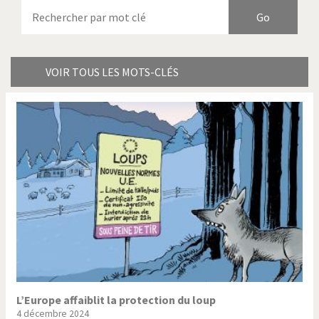
Armes à domicile
Bienvenue en Italie
Birmanie
Brexitland
Bye Biden!
Catholique ou pas très?
VOIR TOUS LES MOTS-CLÉS
Chère énergie!
Crise grecque
Cybermonde
Du printemps arabe à
l'hiver
Election présidentielle US
Guerre en Syrie
Hopp Deutschland
Israël - Palestine
L'Amérique et les armes
L'Iran tremble
La Chine et nous
La Corée du Nord: guerre ou
paix?
L’Europe affaiblit la protection du loup
4 décembre 2024