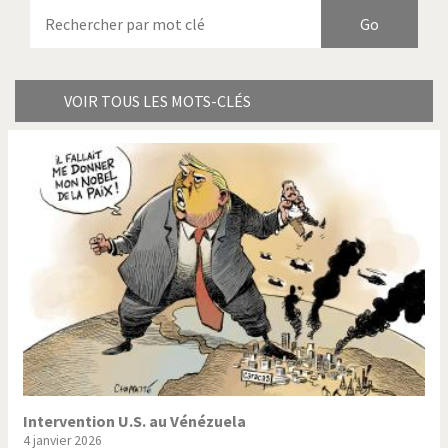
Armes à domicile
Bienvenue en Italie
Birmanie
Brexitland
Bye Biden!
Catholique ou pas très?
VOIR TOUS LES MOTS-CLÉS
Chère énergie!
Crise grecque
Cybermonde
Du printemps arabe à
l'hiver
Election présidentielle US
Guerre en Syrie
Hopp Deutschland
Israël - Palestine
L'Amérique et les armes
L'Iran tremble
La Chine et nous
La Corée du Nord: guerre ou
paix?
Intervention U.S. au Vénézuela
4 janvier 2026