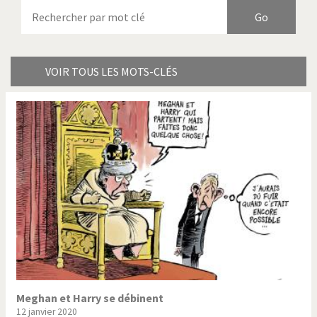
Armes à domicile
Bienvenue en Italie
Birmanie
Brexitland
Bye Biden!
Catholique ou pas très?
VOIR TOUS LES MOTS-CLÉS
Chère énergie!
Crise grecque
Cybermonde
Du printemps arabe à
l'hiver
Election présidentielle US
Guerre en Syrie
Hopp Deutschland
Israël - Palestine
L'Amérique et les armes
L'Iran tremble
La Chine et nous
La Corée du Nord: guerre ou
paix?
Meghan et Harry se débinent
12 janvier 2020