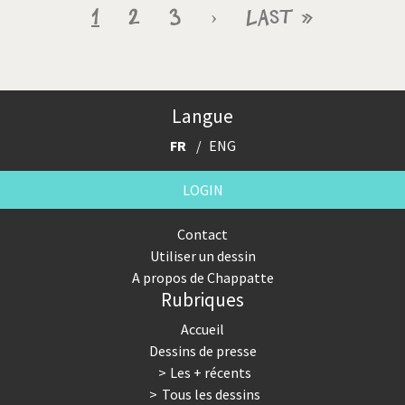
Pagination
Page
1
Page
2
Page
3
Page
›
Dernière
Last »
courante
suivante
page
Langue
FR
ENG
LOGIN
Contact
Utiliser un dessin
A propos de Chappatte
Rubriques
Accueil
Dessins de presse
Les + récents
Tous les dessins