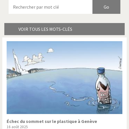
Armes à domicile
Bienvenue en Italie
Birmanie
Brexitland
Bye Biden!
Catholique ou pas très?
VOIR TOUS LES MOTS-CLÉS
Chère énergie!
Crise grecque
Cybermonde
Du printemps arabe à
l'hiver
Election présidentielle US
Guerre en Syrie
Hopp Deutschland
Israël - Palestine
L'Amérique et les armes
L'Iran tremble
La Chine et nous
La Corée du Nord: guerre ou
paix?
Échec du sommet sur le plastique à Genève
16 août 2025