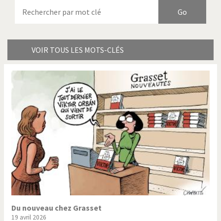
Armes à domicile
Bienvenue en Italie
Birmanie
Brexitland
Bye Biden!
Catholique ou pas très?
VOIR TOUS LES MOTS-CLÉS
Chère énergie!
Crise grecque
Cybermonde
Du printemps arabe à
l'hiver
Election présidentielle US
Guerre en Syrie
Hopp Deutschland
Israël - Palestine
L'Amérique et les armes
L'Iran tremble
La Chine et nous
La Corée du Nord: guerre ou
paix?
Du nouveau chez Grasset
19 avril 2026