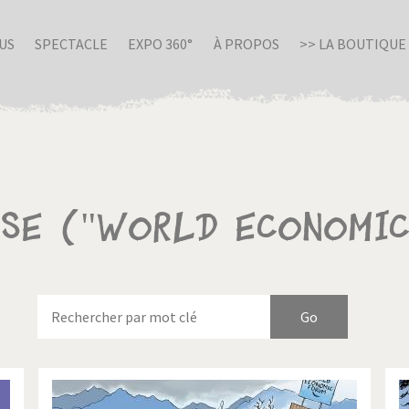
US
SPECTACLE
EXPO 360°
À PROPOS
>> LA BOUTIQUE
sse ("World Economic
nue en Italie
Birmanie