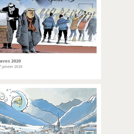
Crise grecque
Guerre en Syrie
L'Iran tremble
La France en marche
Le boson de Higgs
avos 2020
7 janvier 2020
Les inégalités croissent
Pascal Couchepin
SOS l'Europe!
Un monde de foot