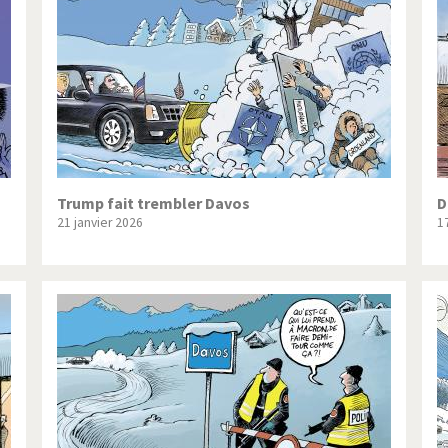
ique ou pas très?
Chère énergie!
ntemps arabe à l'hiver
Election présidentielle US
 - Palestine
L'Amérique et les armes
ée du Nord: guerre ou paix?
La finance et ses crises
isse UDC
Le Best-Of
Trump fait trembler Davos
D
21 janvier 2026
1
nnées Bush
Les années Obama
 suisse en Libye
Pakistan incertain
es virus
Pot-pourri
risme
Trump II