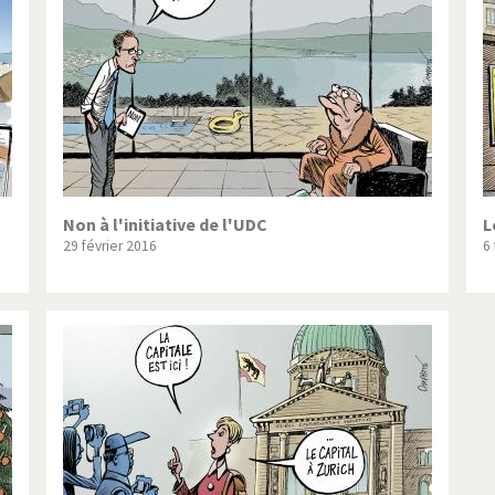
ique ou pas très?
Chère énergie!
ntemps arabe à l'hiver
Election présidentielle US
 - Palestine
L'Amérique et les armes
ée du Nord: guerre ou paix?
La finance et ses crises
isse UDC
Le Best-Of
Non à l'initiative de l'UDC
L
29 février 2016
6
nnées Bush
Les années Obama
 suisse en Libye
Pakistan incertain
es virus
Pot-pourri
risme
Trump II