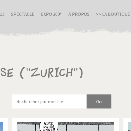
US
SPECTACLE
EXPO 360°
À PROPOS
>> LA BOUTIQUE
se ("Zurich")
nue en Italie
Birmanie