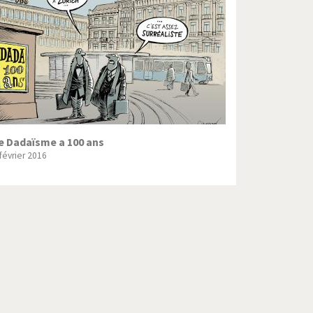
Crise grecque
Guerre en Syrie
L'Iran tremble
La France en marche
Le boson de Higgs
e Dadaïsme a 100 ans
 février 2016
Les inégalités croissent
Pascal Couchepin
SOS l'Europe!
Un monde de foot