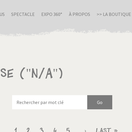
US
SPECTACLE
EXPO 360°
À PROPOS
>> LA BOUTIQUE
se ("n/a")
nue en Italie
Birmanie
Page
1
Page
2
Page
3
Page
4
Page
5
Page
›
Dernière
Last »
…