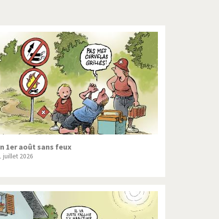
Crise grecque
Guerre en Syrie
L'Iran tremble
La France en marche
Le boson de Higgs
Les inégalités croissent
Pascal Couchepin
n 1er août sans feux
 juillet 2026
SOS l'Europe!
Un monde de foot