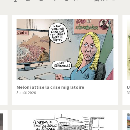
ique ou pas très?
Chère énergie!
courante
suivante
page
ntemps arabe à l'hiver
Election présidentielle US
 - Palestine
L'Amérique et les armes
ée du Nord: guerre ou paix?
La finance et ses crises
isse UDC
Le Best-Of
nnées Bush
Les années Obama
 suisse en Libye
Pakistan incertain
Meloni attise la crise migratoire
U
5 août 2026
31
es virus
Pot-pourri
risme
Trump II