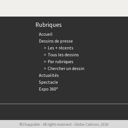
courante
suivante
page
Rubriques
Accueil
Dessins de presse
Les + récents
Tous les dessins
Par rubriques
Chercher un dessin
Actualités
Spectacle
Expo 360°
©Chappatte - All rights reserved - Globe Cartoon, 2026