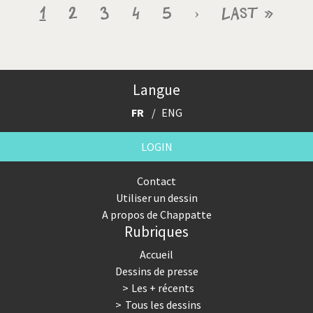
Pagination
Page
1
Page
2
Page
3
Page
4
Page
5
Page
›
Dernière
Last »
courante
suivante
page
Langue
FR
ENG
LOGIN
Contact
Utiliser un dessin
A propos de Chappatte
Rubriques
Accueil
Dessins de presse
Les + récents
Tous les dessins