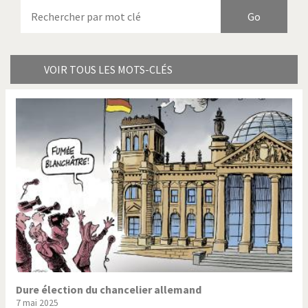
Armes à domicile
Bienvenue en Italie
Birmanie
Brexitland
Bye Biden!
Catholique ou pas très?
VOIR TOUS LES MOTS-CLÉS
Chère énergie!
Crise grecque
Cybermonde
Du printemps arabe à
l'hiver
Election présidentielle US
Guerre en Syrie
Hopp Deutschland
Israël - Palestine
L'Amérique et les armes
L'Iran tremble
La Chine et nous
La Corée du Nord: guerre ou
paix?
Dure élection du chancelier allemand
7 mai 2025