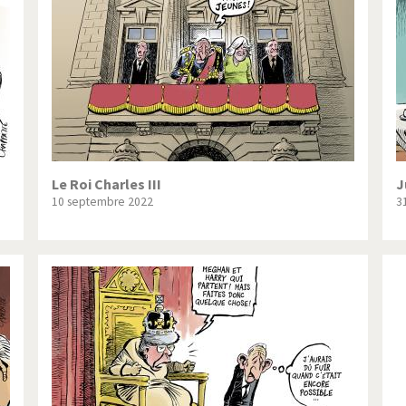
ique ou pas très?
Chère énergie!
ntemps arabe à l'hiver
Election présidentielle US
 - Palestine
L'Amérique et les armes
ée du Nord: guerre ou paix?
La finance et ses crises
isse UDC
Le Best-Of
Le Roi Charles III
J
10 septembre 2022
3
nnées Bush
Les années Obama
 suisse en Libye
Pakistan incertain
es virus
Pot-pourri
risme
Trump II