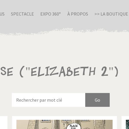
US
SPECTACLE
EXPO 360°
À PROPOS
>> LA BOUTIQUE
sse ("Elizabeth 2")
nue en Italie
Birmanie