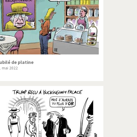
Crise grecque
Guerre en Syrie
L'Iran tremble
La France en marche
Le boson de Higgs
ubilé de platine
1 mai 2022
Les inégalités croissent
Pascal Couchepin
SOS l'Europe!
Un monde de foot