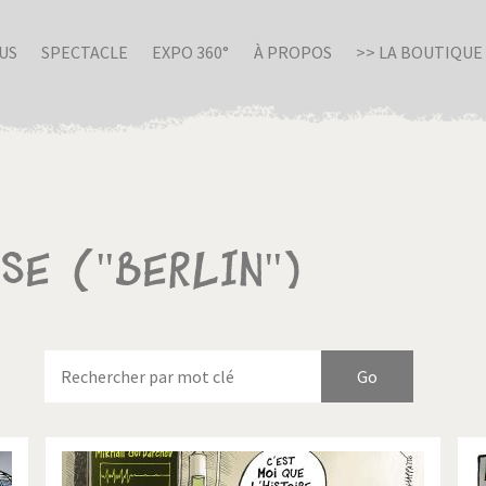
US
SPECTACLE
EXPO 360°
À PROPOS
>> LA BOUTIQUE
se ("Berlin")
nue en Italie
Birmanie