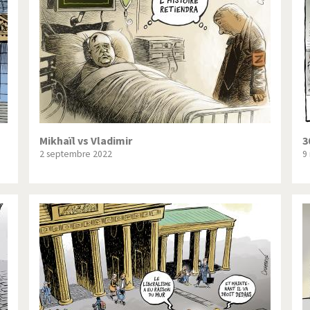
ique ou pas très?
Chère énergie!
ntemps arabe à l'hiver
Election présidentielle US
 - Palestine
L'Amérique et les armes
ée du Nord: guerre ou paix?
La finance et ses crises
isse UDC
Le Best-Of
Mikhaïl vs Vladimir
3
2 septembre 2022
9
nnées Bush
Les années Obama
 suisse en Libye
Pakistan incertain
es virus
Pot-pourri
risme
Trump II