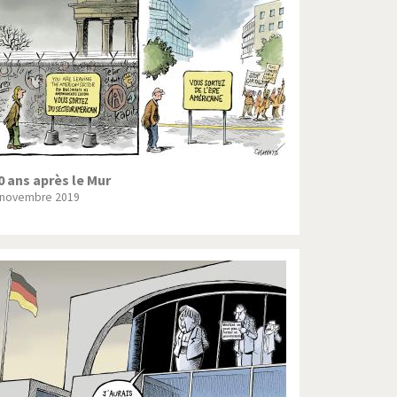
Crise grecque
Guerre en Syrie
L'Iran tremble
La France en marche
Le boson de Higgs
0 ans après le Mur
 novembre 2019
Les inégalités croissent
Pascal Couchepin
SOS l'Europe!
Un monde de foot