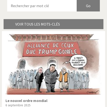
Armes à domicile
Bienvenue en Italie
Birmanie
Brexitland
Bye Biden!
Catholique ou pas très?
VOIR TOUS LES MOTS-CLÉS
Chère énergie!
Crise grecque
Cybermonde
Du printemps arabe à
l'hiver
Election présidentielle US
Guerre en Syrie
Hopp Deutschland
Israël - Palestine
L'Amérique et les armes
L'Iran tremble
La Chine et nous
La Corée du Nord: guerre ou
paix?
Le nouvel ordre mondial
6 septembre 2025