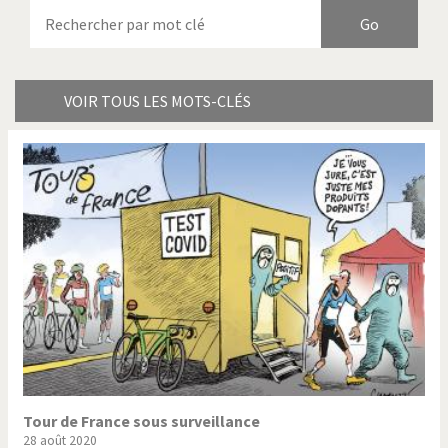
Armes à domicile
Bienvenue en Italie
Birmanie
Brexitland
Bye Biden!
Catholique ou pas très?
VOIR TOUS LES MOTS-CLÉS
Chère énergie!
Crise grecque
Cybermonde
Du printemps arabe à
l'hiver
Election présidentielle US
Guerre en Syrie
Hopp Deutschland
Israël - Palestine
L'Amérique et les armes
L'Iran tremble
La Chine et nous
La Corée du Nord: guerre ou
paix?
Tour de France sous surveillance
28 août 2020