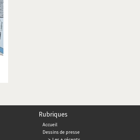
ique ou pas très?
Chère énergie!
ntemps arabe à l'hiver
Election présidentielle US
 - Palestine
L'Amérique et les armes
ée du Nord: guerre ou paix?
La finance et ses crises
isse UDC
Le Best-Of
nnées Bush
Les années Obama
 suisse en Libye
Pakistan incertain
es virus
Pot-pourri
Rubriques
risme
Trump II
Accueil
Dessins de presse
Les + récents