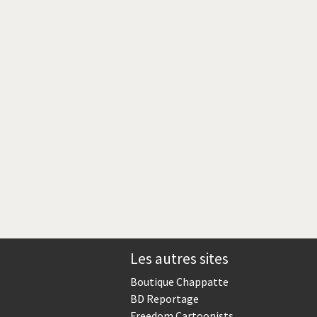
Crise grecque
Guerre en Syrie
L'Iran tremble
La France en marche
Le boson de Higgs
Les inégalités croissent
Pascal Couchepin
SOS l'Europe!
Les autres sites
Un monde de foot
Boutique Chappatte
BD Reportage
Freedom Cartoonists