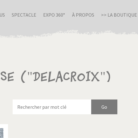
US
SPECTACLE
EXPO 360°
À PROPOS
>> LA BOUTIQUE
sse ("Delacroix")
nue en Italie
Birmanie