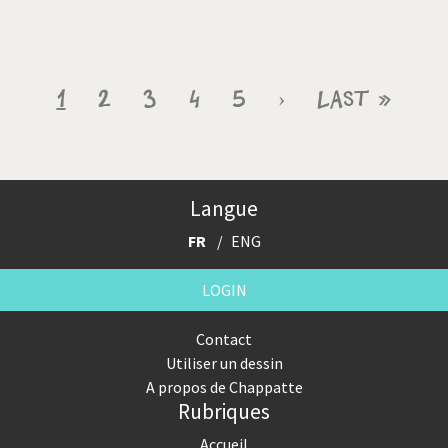
Pagination
Page
1
Page
2
Page
3
Page
4
Page
5
Page
›
Dernière
Last »
courante
suivante
page
Langue
FR
ENG
LOGIN
Contact
Utiliser un dessin
A propos de Chappatte
Rubriques
Accueil