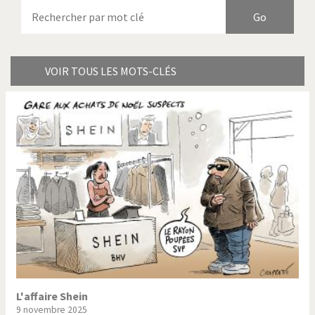
Armes à domicile
Bienvenue en Italie
Birmanie
Brexitland
Bye Biden!
Catholique ou pas très?
VOIR TOUS LES MOTS-CLÉS
Chère énergie!
Crise grecque
Cybermonde
Du printemps arabe à
l'hiver
Election présidentielle US
Guerre en Syrie
Hopp Deutschland
Israël - Palestine
L'Amérique et les armes
L'Iran tremble
La Chine et nous
La Corée du Nord: guerre ou
paix?
L'affaire Shein
9 novembre 2025