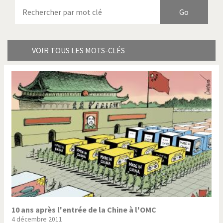
Armes à domicile
Bienvenue en Italie
Birmanie
Brexitland
Bye Biden!
Catholique ou pas très?
VOIR TOUS LES MOTS-CLÉS
Chère énergie!
Crise grecque
Cybermonde
Du printemps arabe à
l'hiver
Election présidentielle US
Guerre en Syrie
Hopp Deutschland
Israël - Palestine
L'Amérique et les armes
L'Iran tremble
La Chine et nous
La Corée du Nord: guerre ou
paix?
10 ans après l'entrée de la Chine à l'OMC
4 décembre 2011