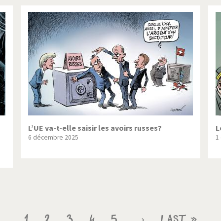
L’UE va-t-elle saisir les avoirs russes?
L
6 décembre 2025
1
Page
1
Page
2
Page
3
Page
4
Page
5
Page
›
Dernière
Last »
…