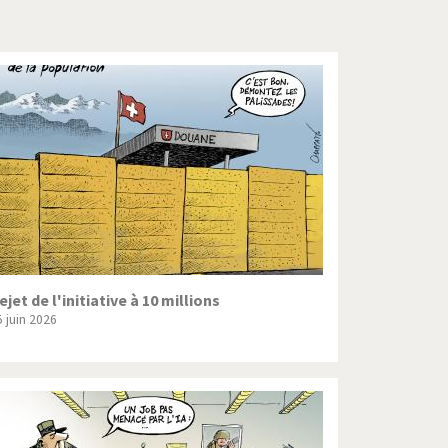
Crise grecque
Guerre en Syrie
L'Iran tremble
La France en marche
Le boson de Higgs
Les inégalités croissent
Pascal Couchepin
ejet de l'initiative à 10 millions
5 juin 2026
SOS l'Europe!
Un monde de foot