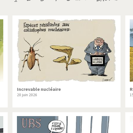
ique ou pas très?
Chère énergie!
courante
suivante
page
ntemps arabe à l'hiver
Election présidentielle US
 - Palestine
L'Amérique et les armes
ée du Nord: guerre ou paix?
La finance et ses crises
isse UDC
Le Best-Of
nnées Bush
Les années Obama
 suisse en Libye
Pakistan incertain
Increvable nucléaire
R
20 juin 2026
1
es virus
Pot-pourri
risme
Trump II