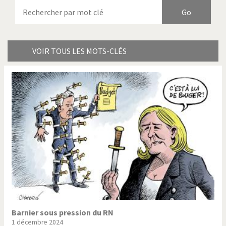
Armes à domicile
Bienvenue en Italie
Birmanie
Brexitland
Bye Biden!
Catholique ou pas très?
VOIR TOUS LES MOTS-CLÉS
Chère énergie!
Crise grecque
Cybermonde
Du printemps arabe à
l'hiver
Election présidentielle US
Guerre en Syrie
Hopp Deutschland
Israël - Palestine
L'Amérique et les armes
L'Iran tremble
La Chine et nous
La Corée du Nord: guerre ou
paix?
Barnier sous pression du RN
1 décembre 2024