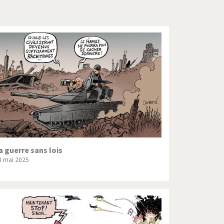
Crise grecque
Guerre en Syrie
L'Iran tremble
La France en marche
Le boson de Higgs
Les inégalités croissent
Pascal Couchepin
a guerre sans lois
8 mai 2025
SOS l'Europe!
Un monde de foot