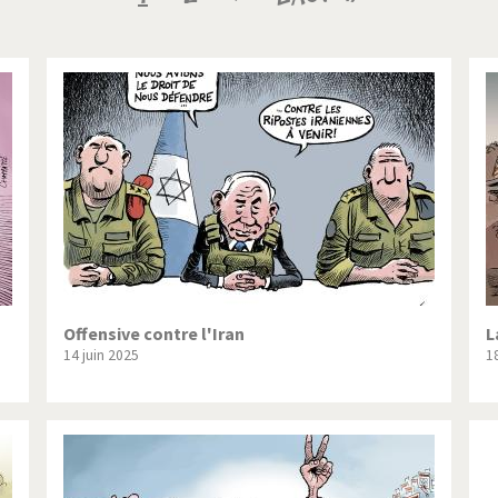
ique ou pas très?
Chère énergie!
courante
suivante
page
ntemps arabe à l'hiver
Election présidentielle US
 - Palestine
L'Amérique et les armes
ée du Nord: guerre ou paix?
La finance et ses crises
isse UDC
Le Best-Of
nnées Bush
Les années Obama
 suisse en Libye
Pakistan incertain
Offensive contre l'Iran
L
14 juin 2025
1
es virus
Pot-pourri
risme
Trump II