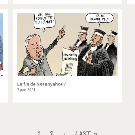
La fin de Netanyahou?
7 juin 2021
Page
1
Page
2
Page
›
Dernière
Last »