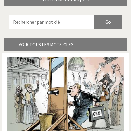
Armes à domicile
Bienvenue en Italie
Birmanie
Brexitland
Bye Biden!
Catholique ou pas très?
VOIR TOUS LES MOTS-CLÉS
Chère énergie!
Crise grecque
Cybermonde
Du printemps arabe à
l'hiver
Election présidentielle US
Guerre en Syrie
Hopp Deutschland
Israël - Palestine
L'Amérique et les armes
L'Iran tremble
La Chine et nous
La Corée du Nord: guerre ou